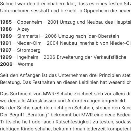
Schnell war den drei Inhabern klar, dass es eines festen S
Unternehmen sesshaft und bezieht in Oppenheim die neuen 
1985
– Oppenheim – 2001 Umzug und Neubau des Hauptsitz
1988
– Alzey
1989
– Simmertal – 2006 Umzug nach Idar-Oberstein
1991
– Nieder-Olm – 2004 Neubau innerhalb von Nieder-O
1997
– Stromberg
1999
– Ingelheim – 2006 Erweiterung der Verkaufsfläche
2006
– Worms
Seit den Anfängen ist das Unternehmen drei Prinzipien st
Beratung. Das Festhalten an diesen Leitlinien hat wesentli
Das Sortiment von MWR-Schuhe zeichnet sich vor allem durc
werden alle Altersklassen und Anforderungen abgedeckt.
Bei der Suche nach den richtigen Schuhen, stehen den Kunde
Der Begriff „Beratung“ bekommt bei MWR eine neue Bedeut
Trittsicherheit oder auch Rutschfestigkeit zu testen, sodas
richtigen Kinderschuhe, bekommt man jederzeit kompetent